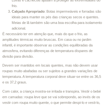
Luvas e cachecóis ajudam a proteger as extremidades do
frio.
Calçado Apropriado
: Botas impermeáveis e forradas são
ideais para manter os pés das crianças secos e quentes.
Meias de lã também são uma boa escolha para isolamento
adicional.
É necessário ter em atenção que, mais do que o frio, as
amplitudes térmicas muito bruscas. Em casa ou no jardim
infantil, é importante observar as condições equilibradas da
atmosfera, evitando diferenças de temperatura díspares de
divisão para divisão.
Devem ser mantidos em locais quentes, mas não devem usar
roupas muito abafadas ou ser sujeitos a grandes variações de
temperatura. A temperatura corporal deve situar-se entre os 36,5
e os 37,2 graus.
Com calor, a criança mostra-se irritada e transpira. Vestir o bebé
em camadas: roupa leve que se vai sobrepondo, ao invés de os
vestir com roupa muito quente, o que permite despi-lo e vesti-lo,