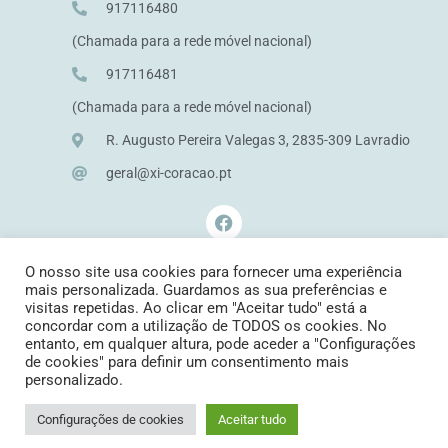
917116480
(Chamada para a rede móvel nacional)
917116481
(Chamada para a rede móvel nacional)
R. Augusto Pereira Valegas 3, 2835-309 Lavradio
geral@xi-coracao.pt
O nosso site usa cookies para fornecer uma experiência
mais personalizada. Guardamos as sua preferências e
visitas repetidas. Ao clicar em "Aceitar tudo" está a
concordar com a utilização de TODOS os cookies. No
entanto, em qualquer altura, pode aceder a "Configurações
de cookies" para definir um consentimento mais
personalizado.
Configurações de cookies
Aceitar tudo
DESIGNED BY:
CREATIVE X SPOT – SOLUÇÕES DIGITAIS